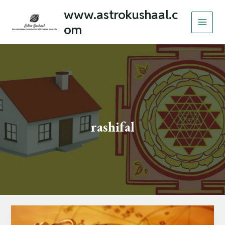
Skip
MAI
www.astrokushaal.c
to
om
MEN
content
rashifal
जानिए
अगस्त